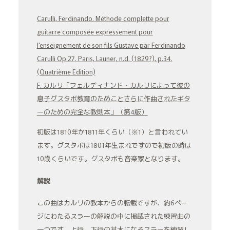
Carulli, Ferdinando.
Méthode complette pour
guitarre composée expressement pour
l'enseignement de son fils Gustave par Ferdinando
Carulli Op.27
. Paris, Launer, n.d. (1829?), p.34.
(Quatrième Edition)
F. カルリ「フェルディナンド・カルリによって彼の
息子グスタボ教育のためことさらに作曲されたギタ
ーのための完全な教則本」（第4版）
初版は1810年か1811年くらい（※1）と言われてい
ます。グスタボは1801年生まれですので初版の時は
10歳くらいです。グスタボも音楽家となります。
解説
この曲はカルリの教本からの転載ですが、約6ペー
ジにわたるスラーの解説の中に掲載された練習曲の
一つです。上行、下行の基本になるスラーを練習し