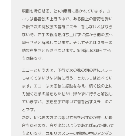
親指を滑らせる、と1小節目に書かれています。カ
ルリは低音弦の上行の中で、ある弦上の音符を弾い
た後で次の開放弦の音符にスラーをしなければなら
ない時、右手の親指を持ち上げずに弦から他の弦へ
滑らせると解説しています。そしてそれはスラーの
効果を生むとも述べています。5小節目の滑らせる
も同様です。
エコーというのは、下行で次の弦の別の音にスラー
しなくてはいけない時に行う、とカルリは述べてい
ます。エコーはある弦に振動を与え、続く弦の上に
力強く左手の指をもたせかけ弾かずに行うと解説し
ていますが、弦を左手で叩いて音を出すスラーのこ
とです。
ただ、初心者の方には叩いて音を出すのが難しい場
合もあるので、音が出ないようであればm,iで弾いて
もよいです。カルリのスラーの解説の中のアンダン