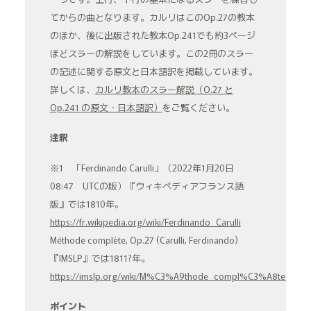
てからの曲となります。カルリはこのOp.27の教本
のほか、後に出版された教本Op.241でも約3ページ
ほどスラーの解説をしています。この2冊のスラー
の記述に関する原文と日本語訳を掲載しています。
詳しくは、
カルリ教本のスラー解説（O.27 と
Op.241 の原文・日本語訳）
をご覧ください。
注釈
※1 「Ferdinando Carulli」（2022年1月20日
08:47 UTCの版）『ウィキペディアフランス語
版』では1810年。
https://fr.wikipedia.org/wiki/Ferdinando_Carulli
Méthode complète, Op.27 (Carulli, Ferdinando)
『IMSLP』では1811?年。
https://imslp.org/wiki/M%C3%A9thode_compl%C3%A8te%2C_O
ポイント