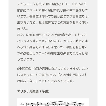
テでもミ－レをm,iで弾く場合とエコー（Op.241で
は振動スラー）で弾く場合が同じ曲の中で混在して
います。低音弦は叩いても音が出ますが高音弦では
出ずらいため、私は高音弦でこの方法をあまり使い
ません。
また、iかmを滑らせて2つの弦の音を出してもよい
とレッスンするときもあります。カルリの教本で述
べられた弾き方ではありませんが、親指を滑らせ2
つの弦を出しスラーの効果を生む弾き方の応用と思
っています。
6小節目の1拍目の音符に点がついていますが、これ
はスタッカートの意味でなく「2つの指で弾かなけ
ればならない」とカルリは述べています。
オリジナル楽譜（浄書）