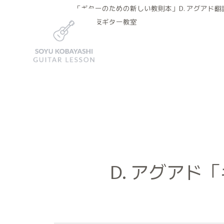
「ギターのための新しい教則本」D. アグアド翻
小林荘友ギター教室
D. アグア