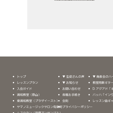
トップ
▼ 生徒さんの声
▼ 発表会のハ
レッスンプラン
▼ お知らせ
教室用新ギタ
入会ガイド
お問い合わせ
D. アグアド
浦和教室（原山）
各種お手続き
バッハ「イン
東浦和教室（プラザイースト）
会則
レッスン曲ギ
ヤマノミュージックサロン有楽町
プライバシーポリシー
ムスクラン（指導アンサンブル）