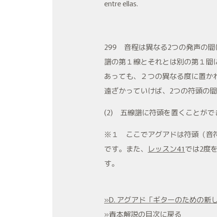
entre ellas.
299 音程は異なる2つの発声の
譜の第１線とそれとは別の第１間
あっても、２つの異なる度に置か
遠ざかっていけば、2つの符頭の間
(2) 五線譜に符頭を置くことが
※１ ここでアグアドは符頭（音符
です。また、
レッスン41
では2度
す。
»D. アグアド「ギターのための
»青本解説の目次に戻る