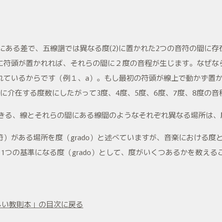
間にある差で、五線譜では異なる度(2)に置かれた2つの音符の間に
に符頭が置かれれば、それらの間に２度の音程が生じます。なぜな
れているからです（例１、a）。もし最初の符頭が線上で動かず置
に介在する度数にしたがって3度、4度、5度、6度、7度、8度の音
できる、線とそれらの間にある線間のようなそれぞれ異なる場所は
）がある場所を度（grado）と述べていますが、音楽における度
を1つの基準になる度（grado）として、度がいくつあるかを数え
新しい教則本」の目次に戻る