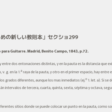
ための新しい教則本」セクショ299
para Guitarre
. Madrid, Benito Campo, 1843, p.72.
ay entre dos entonaciones distintas, y en la pauta es la distancia que 
a
v. g. en la 1.
raya de la pauta, y otro en el primer espacio, hay entre 
o
os grados diferentes, aunque los mas inmediatos (ej.
1. let. a). Si se
arán intervalos de
tercera, cuarta, quinta, sexta, séptima y octava
, seg
iferentes sitios donde se puede colocar un punto en la pauta, como so