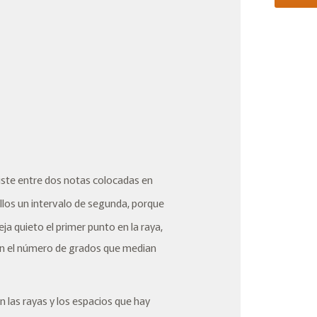
existe entre dos notas colocadas en
ellos un intervalo de
segunda
, porque
 deja quieto el primer punto en la raya,
un el número de grados que median
n las rayas y los espacios que hay