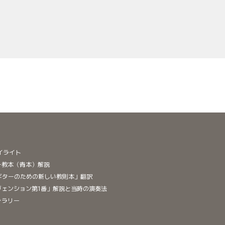
イライト
ー教本（青本）解説
「ギターのための新しい教則本」翻訳
ヴェンション第1番」解説と当時の演奏法
ャラリー