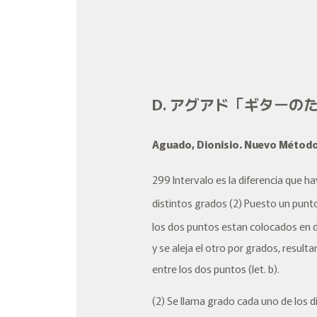
D. アグアド「ギターの
Aguado, Dionisio.
Nuevo Método 
299 Intervalo es la diferencia que h
distintos grados (2) Puesto un punto, 
los dos puntos estan colocados en d
y se aleja el otro por
grados
, result
entre los dos puntos (let. b).
(2) Se llama grado cada uno de los d