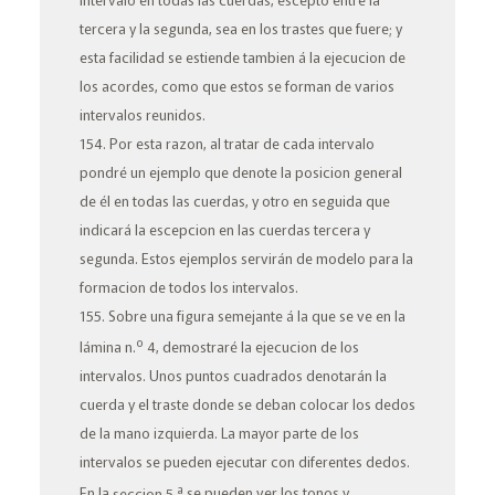
tercera
y la
segunda
, sea en los trastes que fuere; y
esta facilidad se estiende tambien á la ejecucion de
los acordes, como que estos se forman de varios
intervalos reunidos.
154. Por esta razon, al tratar de cada intervalo
pondré un ejemplo que denote la posicion general
de él en todas las cuerdas, y otro en seguida que
indicará la escepcion en las cuerdas
tercera
y
segunda
. Estos ejemplos servirán de modelo para la
formacion de todos los intervalos.
155. Sobre una figura semejante á la que se ve en la
o
lámina n.
4, demostraré la ejecucion de los
intervalos. Unos puntos cuadrados denotarán la
cuerda y el traste donde se deban colocar los dedos
de la mano izquierda. La mayor parte de los
intervalos se pueden ejecutar con diferentes dedos.
a
En la
seccion 5.
se pueden ver los tonos y