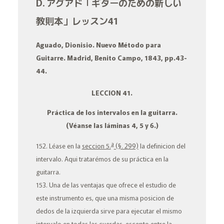
D. アグアド「ギターのための新しい
教則本」レッスン41
Aguado, Dionisio.
Nuevo Método para
Guitarre
. Madrid, Benito Campo, 1843, pp.43-
44.
LECCION 41.
Práctica de los intervalos en la guitarra.
(Véanse las láminas 4, 5 y 6.)
a
152. Léase en la
seccion 5.
(§. 299)
la definicion del
intervalo. Aqui tratarémos de su práctica en la
guitarra.
153. Una de las ventajas que ofrece el estudio de
este instrumento es, que una misma posicion de
dedos de la izquierda sirve para ejecutar el mismo
intervalo en todas las cuerdas, escepto entre la