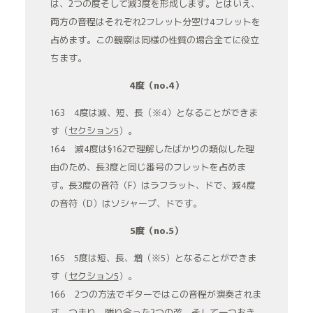
は、2つの度そして減3度を形成します。とはいえ、
両方の音程はそれぞれ2フレット分空け4フレットを
占めます。この観察は同様の性質の場合全てに役立
ちます。
4度（no.4）
163 4度は減、短、長（※4）となることができま
す（
セクション5
）。
164 減4度は§162で理解したばかりの類似した理
由のため、長3度と同じ番号のフレットを占めま
す。長3度の音符（F）はラフラット、ドで、減4度
の音符（D）はソシャープ、ドです。
5度（no.5）
165 5度は短、長、増（※5）となることができま
す（
セクション5
）。
166 2つの方法でギターではこの音程が演奏されま
す。つまり、隣り合った2つの弦、そして一つおき