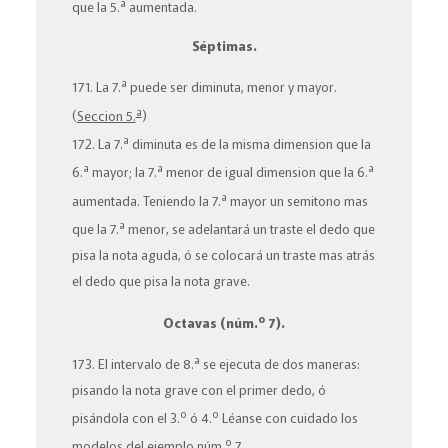
a
que la 5.
aumentada.
Séptimas.
a
171. La 7.
puede ser
diminuta, menor
y
mayor
.
a
(
Seccion 5.
)
a
172. La 7.
diminuta
es de la misma dimension que la
a
a
a
6.
mayor;
la 7.
menor de igual dimension que la 6.
a
aumentada
. Teniendo la 7.
mayor un semitono mas
a
que la 7.
menor
, se adelantará un traste el dedo que
pisa la nota aguda, ó se colocará un traste mas atrás
el dedo que pisa la nota grave.
o
Octavas
(núm.
7).
a
173. El intervalo de 8.
se ejecuta de dos maneras:
pisando
la nota grave con el primer dedo, ó
o
o
pisándola con el 3.
ó 4.
Léanse con cuidado los
o
modelos del ejemplo núm.
7.