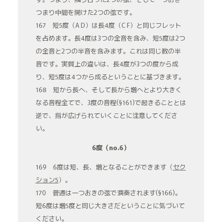
つまり中間を開けた2つの弦です。
167 短5度（A D）は長4度（C F）と同じフレット
を占めます。長4度は3つの全音を含み、短5度は2つ
の全音と2つの半音を含みます。これは同じ数の半
音です。実質上の違いは、長4度が3つの度から成
り、短5度は4つから成るということに基づきます。
168 短から長へ、そして長から増へとより大きく
なる音程全てで、3度の音程(§161)で起きることとは
逆で、指が広げられていくことに注意してくださ
い。
6度（no.6）
169 6度は短、長、増となることができます（
セク
ション5
）。
170 普通は一つおきの弦で演奏されます(§166)。
短6度は増5度と同じ大きさだということに気づいて
ください。