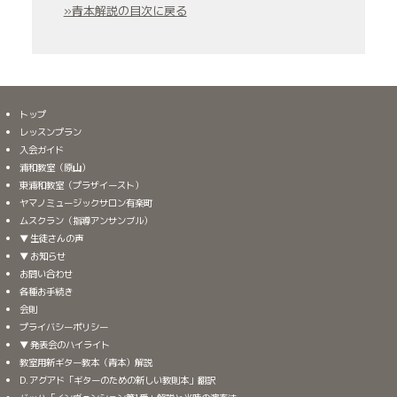
»青本解説の目次に戻る
トップ
レッスンプラン
入会ガイド
浦和教室（原山）
東浦和教室（プラザイースト）
ヤマノミュージックサロン有楽町
ムスクラン（指導アンサンブル）
▼ 生徒さんの声
▼ お知らせ
お問い合わせ
各種お手続き
会則
プライバシーポリシー
▼ 発表会のハイライト
教室用新ギター教本（青本）解説
D. アグアド「ギターのための新しい教則本」翻訳