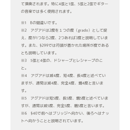
て演奏されます。特に4弦と1弦、5弦と2弦でギター
の音楽では多く使用されます。
※1 Bの間違いです。
※2 アグアドは2度を１つの度（grado）として捉
え、度が1つなら2度、2つあれば3度と説明していま
す。また、§299では符頭が置かれた場所が度である
とも説明しています。
※3 5弦と4弦の、ドシャープとレシャープのこ
と。
※4 アグアドは減4度、短4度、長4度と述べてい
ますが、通常は減4度、完全4度、増4度と言いま
す。
※5 アグアドは短5度、長5度、増5度と述べていま
すが、通常は減5度、完全5度、増5度と言います。
※6 §40で前へはブリッジへ向かい、後ろへはナッ
トへ向かうことと説明されています。