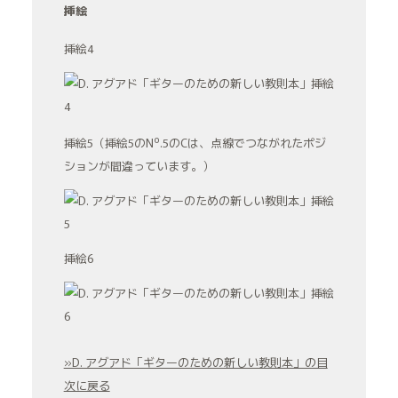
挿絵
挿絵4
o
挿絵5（挿絵5のN
.5のCは、点線でつながれたポジ
ションが間違っています。）
挿絵6
»D. アグアド「ギターのための新しい教則本」の目
次に戻る