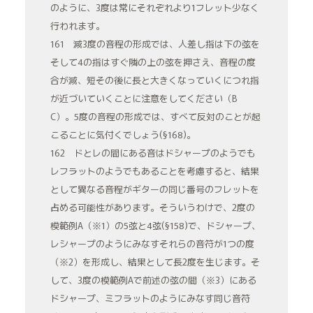
のように、3度は常にそれぞれより1フレット少なく
行われます。
161 減3度の音程の形成では、人差し指は下の弦を
そして4の指はすぐ隣の上の弦を押さえ、音程の度
合が減、短その後に長と大きくなっていくにつれ指
が近づいていくことに注意をしてください（B
C）。5度の音程の形成では、すべて反対のことが起
こることに気付くでしょう(§168)。
162 ドとレの間にある音はドシャープのようでも
レフラットのようでもあることを考慮すると、結果
として異なる音程がギターの同じ番号のフレットを
占める可能性があります。そういうわけで、2度の
模範例A（※1）の5弦と4弦(§158)で、ドシャープ、
レシャープのようにみなすそれらの音符が1つの度
（※2）を形成し、結果として長2度を生じます。そ
して、3度の模範例Aで前述の弦の間（※3）にある
ドシャープ、ミフラットのようにみなす同じ音符