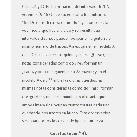
a
(letras
B
y
C
). En la formacion del intervalo de 5.
,
veremos (§. 168) que sucede todo lo contrario.
162. De considerar ya como
do
#, ya como
re
♭ la
voz media que hay entre
do
y
re
, resulta que
intervalos distintos pueden ocupar en la guitarra el
mismo número de trastes. Asi es, que en el modelo
A
a
de la 2.
en las cuerdas
quinta
y
cuarta
(§. 158), sus
notas consideradas como
do
#
re
# forman un
a
grado, y por consiguiente una 2.
mayor;
y en el
as
modelo
A
de 3.
entre las dichas cuerdas, las
mismas notas consideradas como
do
#
mi
♭, forman
a
dos grados y una 3.
diminuta
, no obstante que
ambos intervalos ocupan cuatro trastes cada uno
quedando dos trastes en hueco. Esta observacion
sirve para todos los casos de igual naturaleza.
o
Cuartas
(núm.
4).