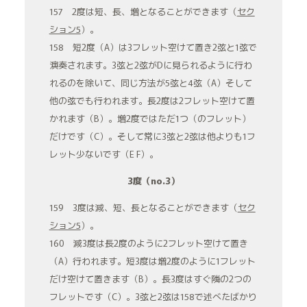
157 2度は短、長、増となることができます（
セク
ション5
）。
158 短2度（A）は3フレット空けて置き2弦と1弦で
演奏されます。3弦と2弦がDに見られるように行わ
れるのを除いて、同じ方法が5弦と4弦（A）そして
他の弦でも行われます。長2度は2フレット空けて置
かれます（B）。増2度ではただ1つ（のフレット）
だけです（C）。そして常に3弦と2弦は他よりも1フ
レット少ないです（E F）。
3度（no.3）
159 3度は減、短、長となることができます（
セク
ション5
）。
160 減3度は長2度のように2フレット空けて置き
（A）行われます。短3度は増2度のように1フレット
だけ空けて置きます（B）。長3度はすぐ隣の2つの
フレットです（C）。3弦と2弦は158で述べたばかり