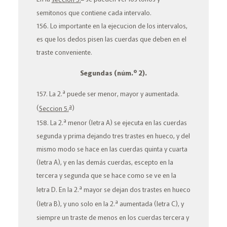
semitonos que contiene cada intervalo.
156. Lo importante en la ejecucion de los intervalos,
es que los dedos pisen las cuerdas que deben en el
traste conveniente.
o
Segundas
(núm.
2).
a
157. La 2.
puede ser
menor
,
mayor
y
aumentada
.
a
(
Seccion 5.
)
a
158. La 2.
menor
(letra
A
) se ejecuta en las cuerdas
segunda
y
prima
dejando tres trastes en hueco, y del
mismo modo se hace en las cuerdas
quinta
y
cuarta
(letra
A
), y en las demás cuerdas, escepto en la
tercera
y
segunda
que se hace como se ve en la
a
letra
D
. En la 2.
mayor
se dejan dos trastes en hueco
a
(letra
B
), y uno solo en la 2.
aumentada (letra
C
),
y
siempre un traste de menos en los cuerdas tercera y