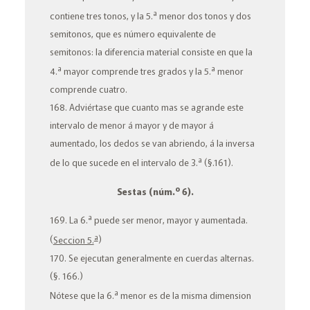
a
contiene tres tonos, y la 5.
menor
dos tonos y dos
semitonos, que es número equivalente de
semitonos: la diferencia
material
consiste en que la
a
a
4.
mayor comprende tres grados y la 5.
menor
comprende cuatro.
168. Adviértase que cuanto mas se agrande este
intervalo de menor á mayor y de mayor á
aumentado, los dedos se van abriendo, á la inversa
a
de lo que sucede en el intervalo de 3.
(§.161).
o
Sestas
(núm.
6).
a
169. La 6.
puede ser
menor, mayor
y
aumentada
.
a
(
Seccion 5.
)
170. Se ejecutan generalmente en cuerdas
alternas
.
(§. 166.)
a
Nótese que la 6.
menor
es de la misma dimension