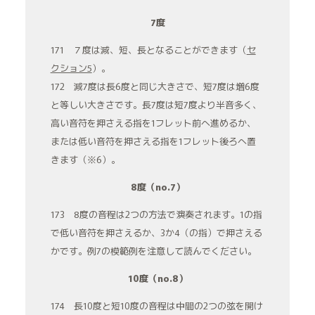
7度
171 ７度は減、短、長となることができます（
セ
クション5
）。
172 減7度は長6度と同じ大きさで、短7度は増6度
と等しい大きさです。長7度は短7度より半音多く、
高い音符を押さえる指を1フレット前へ進めるか、
または低い音符を押さえる指を1フレット後ろへ置
きます（※6）。
8度（no.7）
173 8度の音程は2つの方法で演奏されます。1の指
で低い音符を押さえるか、3か4（の指）で押さえる
かです。例7の模範例を注意して読んでください。
10度（no.8）
174 長10度と短10度の音程は中間の2つの弦を開け