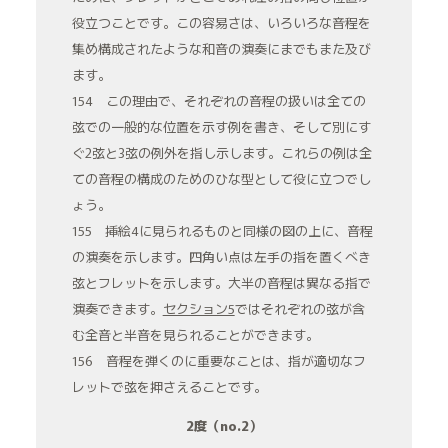
役立つことです。この容易さは、いろいろな音程を
集め構成されたような和音の演奏にまでもまた及び
ます。
154 この理由で、それぞれの音程の扱いは全ての
弦での一般的な位置を示す例を書き、そして別にす
ぐ2弦と3弦の例外を指し示します。これらの例は全
ての音程の構成のためのひな型として役に立つでし
ょう。
155 挿絵4に見られるものと同様の図の上に、音程
の演奏を示します。四角い点は左手の指を置くべき
弦とフレットを示します。大半の音程は異なる指で
演奏できます。
セクション5
ではそれぞれの弦が含
む全音と半音を見られることができます。
156 音程を弾くのに重要なことは、指が適切なフ
レットで弦を押さえることです。
2度（no.2）