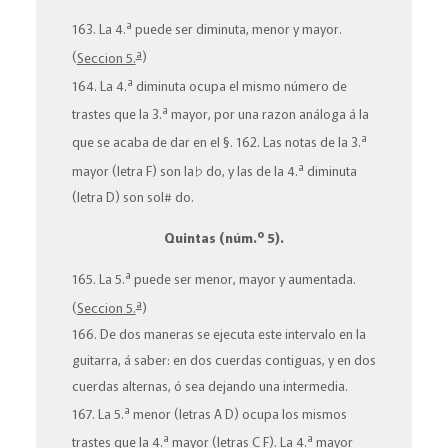
a
163. La 4.
puede ser
diminuta, menor
y
mayor
.
a
(
Seccion 5.
)
a
164. La 4.
diminuta
ocupa el mismo número de
a
trastes que la 3.
mayor
, por una razon análoga á la
a
que se acaba de dar en el §. 162. Las notas de la 3.
a
mayor
(letra
F
) son
la
♭
do
, y las de la 4.
diminuta
(letra
D
) son
sol
#
do
.
o
Quintas
(núm.
5).
a
165. La 5.
puede ser
menor, mayor
y
aumentada
.
a
(
Seccion 5.
)
166. De dos maneras se ejecuta este intervalo en la
guitarra, á saber: en dos cuerdas
contiguas
, y en dos
cuerdas
alternas
, ó sea dejando una intermedia.
a
167. La 5.
menor
(letras
A D
) ocupa los mismos
a
a
trastes que la 4.
mayor
(letras
C F
). La 4.
mayor