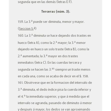
segunda que en las demás
(letras
E
F
).
Terceras
(núm. 3).
a
159. La 3.
puede ser
diminuta, menor
y
mayor
.
a
(
Seccion 5.
)
a
160. La 3.
diminuta
se hace dejando dos trastes en
a
a
hueco (letra
A
), como la 2.
mayor; la 3.
menor
dejando en hueco un solo traste (letra
B
), como la
a
a
2.
aumentada; la 3.
mayor
en dos trastes
inmediatos (letra
C
). En las cuerdas
tercera
y
as
segunda
se hacen las 3.
siempre un traste menos
en cada una, como se acaba de decir en el §. 158.
161. Obsérvese que en la formacion del intervalo de
a
3.
diminuta
, el dedo índice
pisa
la cuerda inferior y
o
el 4.
la inmediata superior, y que á medida que el
intervalo se agranda, pasando de
diminuto
á
menor
y después á
mayor
, los dedos se van aproximando